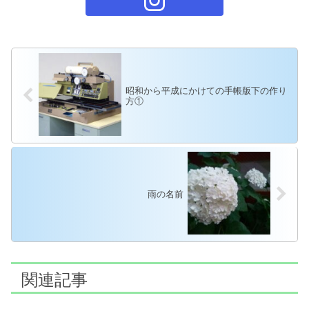
o
k
昭和から平成にかけての手帳版下の作り
方①
雨の名前
関連記事