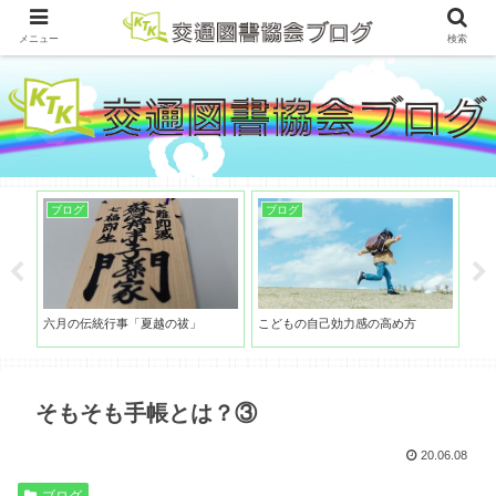
メニュー
検索
ブログ
ブログ
ブ
六月の伝統行事「夏越の祓」
こどもの自己効力感の高め方
昔遊
そもそも手帳とは？③
20.06.08
ブログ