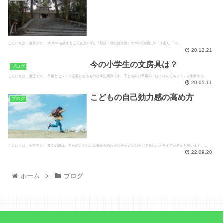
こんにちは、藤島です。 2020年も残すところあと10日｡『新語・流行語大賞』の “年間大賞” が「３密｣｡ 『今...
20.12.21
今の小学生の文房具は？
ブログ
こんにちは。渡辺です。 手帳とセットで必要になるものは筆記用具です。子ども向け手帳の『ぼうけんてちょう』を制作する...
20.05.11
こどもの自己効力感の高め方
ブログ
こんにちは。小宮です。 多くの親は、自分のこどもには失敗を恐れずにチャレンジをして欲しいと考えているかと思います。...
22.09.20
ホーム
ブログ