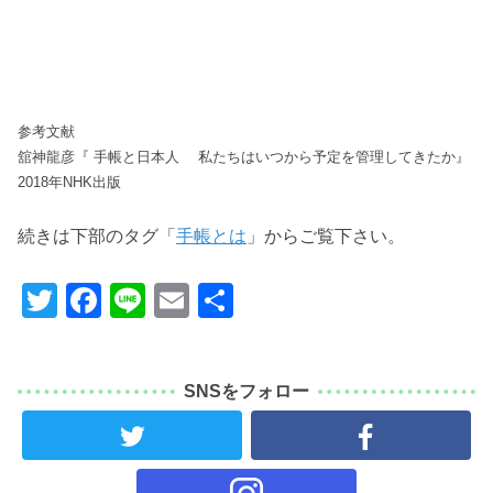
参考文献
舘神龍彦『 手帳と日本人 私たちはいつから予定を管理してきたか』
2018年NHK出版
続きは下部のタグ「
手帳とは
」からご覧下さい。
T
F
Li
E
共
wi
a
n
m
有
tt
c
e
ail
SNSをフォロー
er
e
b
o