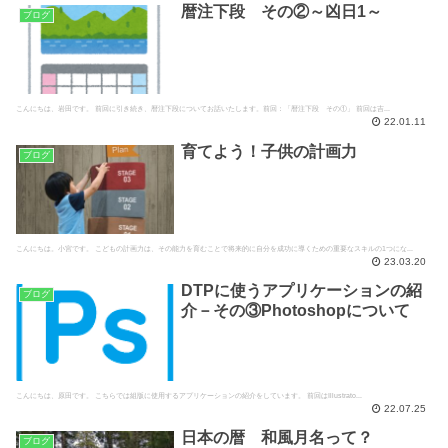
暦注下段 その②～凶日1～
ブログ
こんにちは、岩田です。 前回に引き続き、暦注下段についてお話いたします。前回：「暦注下段 その①」 前回は吉...
22.01.11
育てよう！子供の計画力
ブログ
こんにちは。小宮です。 こどもの計画力は、その能力を育むことで将来的に自分を成功に導くための重要なスキルの1つにな...
23.03.20
DTPに使うアプリケーションの紹
ブログ
介－その③Photoshopについて
こんにちは、原田です。 こちらでは組版に使用するアプリケーションの紹介をしています。 前回はIllustrato...
22.07.25
日本の暦 和風月名って？
ブログ