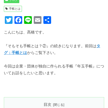
手帳とは
T
F
Li
E
共
wi
a
n
m
有
こんにちは、髙橋です。
tt
c
e
ail
er
e
『そもそも手帳とは？②』の続きになります。前回は
タ
b
グ：手帳とは
からご覧下さい。
o
o
今回は企業・団体が独自に作られる手帳『年玉手帳』につ
k
いてお話をしたいと思います。
目次