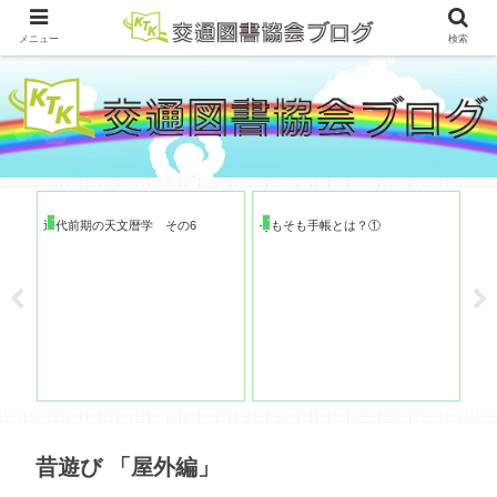
メニュー
検索
ブ
ブログ
ブログ
近代前期の天文暦学 その6
そもそも手帳とは？①
とは
お
昔遊び 「屋外編」