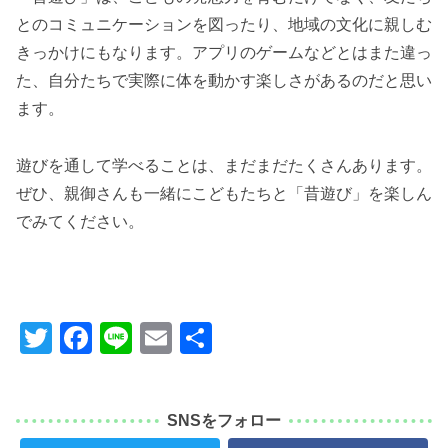
とのコミュニケーションを図ったり、地域の文化に親しむ
きっかけにもなります。アプリのゲームなどとはまた違っ
た、自分たちで実際に体を動かす楽しさがあるのだと思い
ます。
遊びを通して学べることは、まだまだたくさんあります。
ぜひ、親御さんも一緒にこどもたちと「昔遊び」を楽しん
でみてください。
T
F
Li
E
共
wi
a
n
m
有
tt
c
e
ail
SNSをフォロー
er
e