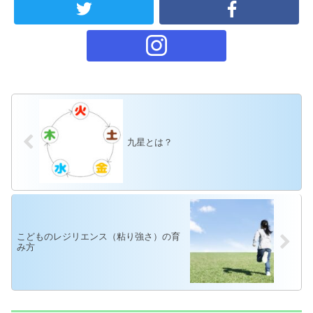
b
o
o
k
九星とは？
こどものレジリエンス（粘り強さ）の育
み方