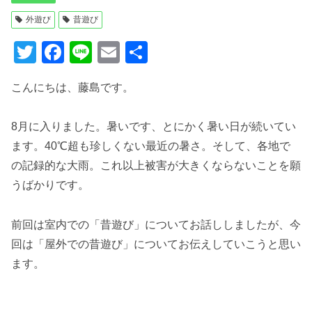
外遊び
昔遊び
T
F
Li
E
共
wi
a
n
m
有
こんにちは、藤島です。
tt
c
e
ail
er
e
8月に入りました。暑いです、とにかく暑い日が続いてい
b
ます。40℃超も珍しくない最近の暑さ。そして、各地で
o
の記録的な大雨。これ以上被害が大きくならないことを願
o
うばかりです。
k
前回は室内での「昔遊び」についてお話ししましたが、今
回は「屋外での昔遊び」についてお伝えしていこうと思い
ます。