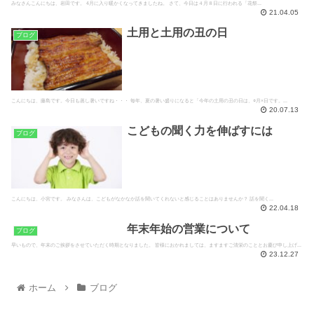
みなさんこんにちは、岩田です。 4月に入り暖かくなってきましたね。 さて、今日は４月８日に行われる「花祭...
21.04.05
土用と土用の丑の日
ブログ
こんにちは、藤島です。今日も蒸し暑いですね・・・ 毎年、夏の暑い盛りになると「今年の土用の丑の日は、○月×日です。...
20.07.13
こどもの聞く力を伸ばすには
ブログ
こんにちは、小宮です。 みなさんは、こどもがなかなか話を聞いてくれないと感じることはありませんか？ 話を聞く...
22.04.18
年末年始の営業について
ブログ
早いもので、年末のご挨拶をさせていただく時期となりました。 皆様におかれましては、ますますご清栄のこととお慶び申し上げ...
23.12.27
ホーム
ブログ