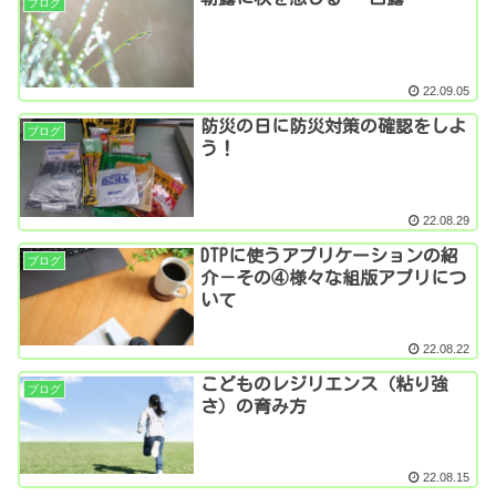
ブログ
22.09.05
防災の日に防災対策の確認をしよ
ブログ
う！
22.08.29
DTPに使うアプリケーションの紹
ブログ
介－その④様々な組版アプリにつ
いて
22.08.22
こどものレジリエンス（粘り強
ブログ
さ）の育み方
22.08.15